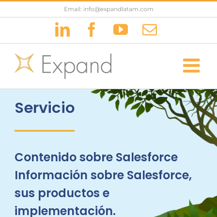
Saltar
Email: info@expandlatam.com
al
LinkedIn
Facebook
YouTube
Correo
contenido
electrónic
Servicio
Contenido sobre Salesforce
Información sobre Salesforce,
sus productos e
implementación.