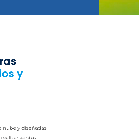
ras
ios y
la nube y diseñadas
realizar ventas,