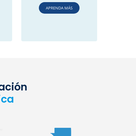
APRENDA MÁS
tación
ica