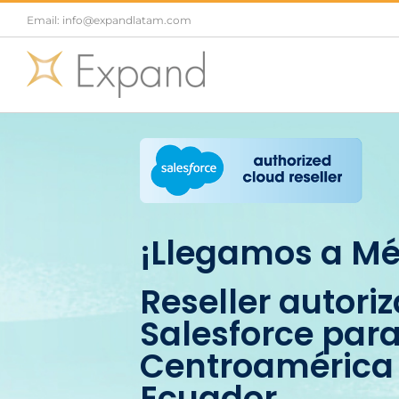
Saltar
Email: info@expandlatam.com
al
contenido
¡Llegamos a Mé
Reseller autori
Salesforce para
Centroamérica
Ecuador