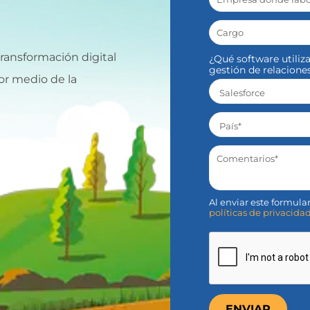
ransformación digital
¿Qué software utiliz
gestión de relacione
or medio de la
Al enviar este formul
políticas de privacida