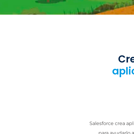
Cr
apli
Salesforce crea ap
para ayudarlo a