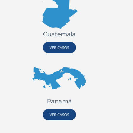
Guatemala
VER CASOS
Panamá
VER CASOS