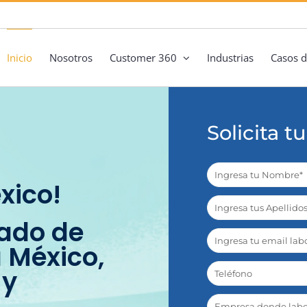
Inicio
Nosotros
Customer 360
Industrias
Casos d
Solicita 
xico!
zado de
 México,
 y