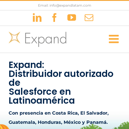
Saltar
Email: info@expandlatam.com
al
LinkedIn
Facebook
YouTube
Correo
contenido
electrónic
Expand:
Distribuidor autorizado
de
Salesforce en
Latinoamérica
Con presencia en Costa Rica, El Salvador,
Guatemala, Honduras, México y Panamá.