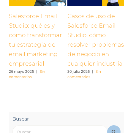
ey
Salesforce Email
Casos de uso de
Ca
Studio: qué es y
Salesforce Email
Sa
cómo transformar
Studio: cómo
St
tu estrategia de
resolver problemas
re
email marketing
de negocio en
de
empresarial
cualquier industria
en
rios
26 mayo 2026
|
Sin
30 julio 2026
|
Sin
in
comentarios
comentarios
20 j
com
Buscar
Buscar: