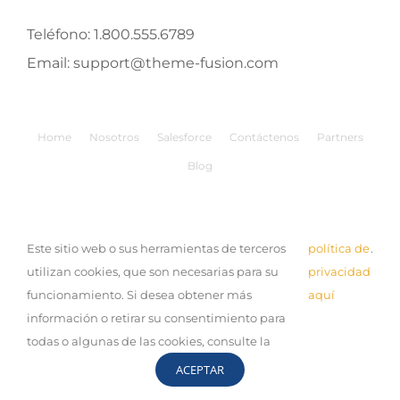
Teléfono:
1.800.555.6789
Email:
support@theme-fusion.com
Home
Nosotros
Salesforce
Contáctenos
Partners
Blog
Buscar:
Este sitio web o sus herramientas de terceros
política de
.
utilizan cookies, que son necesarias para su
privacidad
funcionamiento. Si desea obtener más
aquí
información o retirar su consentimiento para
todas o algunas de las cookies, consulte la
© Copyright 2019 Expand |
Aviso de Privacidad
| Desarrollo
por:
Sinestesia
ACEPTAR