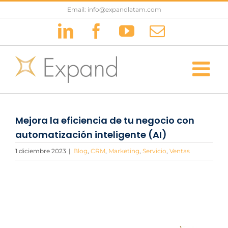
Saltar
Email: info@expandlatam.com
al
LinkedIn
Facebook
YouTube
Correo
contenido
electrónic
Mejora la eficiencia de tu negocio con
automatización inteligente (AI)
1 diciembre 2023
|
Blog
,
CRM
,
Marketing
,
Servicio
,
Ventas