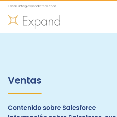
Saltar
Email: info@expandlatam.com
al
contenido
Ventas
Contenido sobre Salesforce