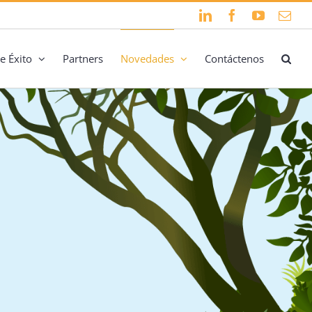
LinkedIn
Facebook
YouTube
Cor
elec
e Éxito
Partners
Novedades
Contáctenos