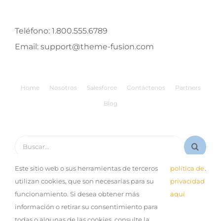
Teléfono:
1.800.555.6789
Email:
support@theme-fusion.com
Home
Nosotros
Salesforce
Contáctenos
Partners
Blog
Buscar:
Este sitio web o sus herramientas de terceros
política de
.
utilizan cookies, que son necesarias para su
privacidad
funcionamiento. Si desea obtener más
aquí
© Copyright 2019 Expand |
Aviso de Privacidad
| Desarrollo
información o retirar su consentimiento para
por:
Sinestesia
todas o algunas de las cookies, consulte la