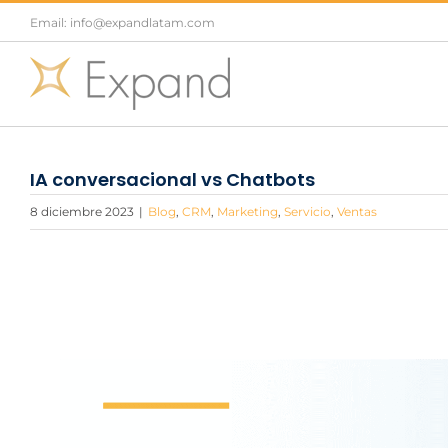
Saltar
Email: info@expandlatam.com
al
contenido
IA conversacional vs Chatbots
8 diciembre 2023
|
Blog
,
CRM
,
Marketing
,
Servicio
,
Ventas