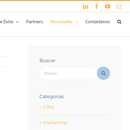
LinkedIn
Facebook
YouTube
Cor
elec
e Éxito
Partners
Novedades
Contáctenos
Buscar
Buscar:
Categorías
CRM
Marketing