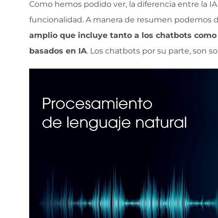
Como hemos podido ver, la diferencia entre la IA
funcionalidad. A manera de resumen podemos d
amplio que incluye tanto a los chatbots como 
basados en IA
. Los chatbots por su parte, son so