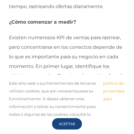
tiempo, rastreando ofertas diariamente.
¿Cómo comenzar a medir?
Existen numerosos KPI de ventas para rastrear,
pero concentrarse en los correctos depende de
lo que es importante para su negocio en cada
momento. En primer lugar, identifique los
objetivos generales. Por ejemplo, ¿está enfocado
Este sitio web o sus herramientas de terceros
política de
.
en impulsar el crecimiento o maximizar los
utilizan cookies, que son necesarias para su
privacidad
ingresos con los recursos e inversiones
funcionamiento. Si desea obtener más
aquí
existentes?
información o retirar su consentimiento para
todas o algunas de las cookies, consulte la
Una vez que esté alineado con los objetivos
ACEPTAR
globales de su empresa, puede seleccionar KPI