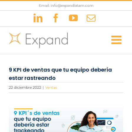
Saltar
Email: info@expandlatam.com
al
LinkedIn
Facebook
YouTube
Correo
contenido
electrónic
9 KPI de ventas que tu equipo debería
estar rastreando
22 diciembre 2022
|
Ventas