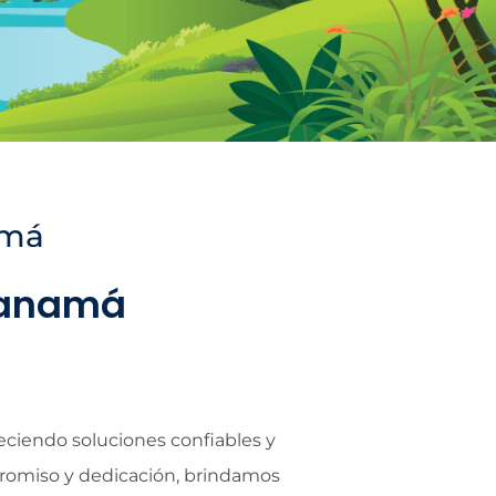
amá
 Panamá
eciendo soluciones confiables y
promiso y dedicación, brindamos