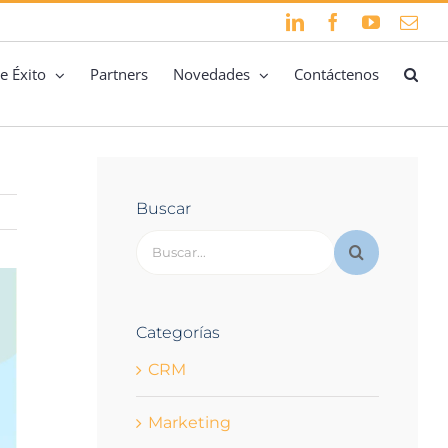
LinkedIn
Facebook
YouTube
Cor
elec
e Éxito
Partners
Novedades
Contáctenos
Buscar
Buscar:
Categorías
CRM
Marketing