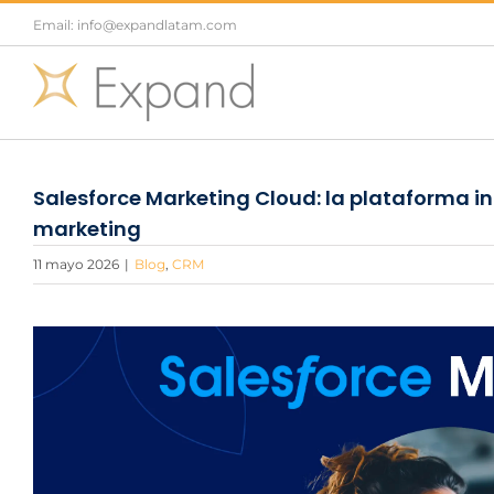
Saltar
Email: info@expandlatam.com
al
contenido
Salesforce Marketing Cloud: la plataforma in
marketing
11 mayo 2026
|
Blog
,
CRM