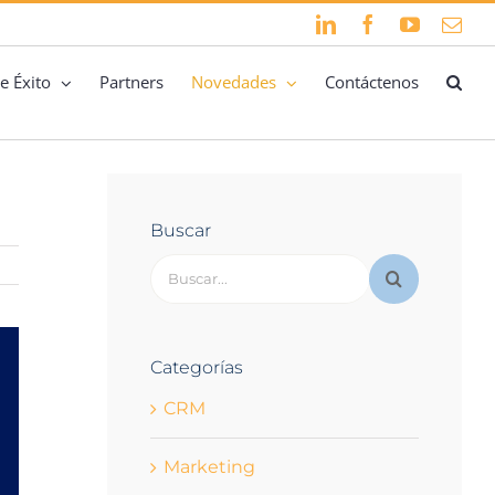
LinkedIn
Facebook
YouTube
Cor
elec
e Éxito
Partners
Novedades
Contáctenos
Buscar
Buscar:
Categorías
CRM
Marketing