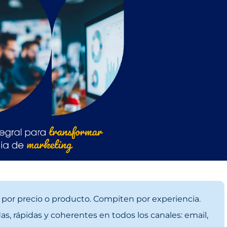
por precio o producto. Compiten por experiencia.
as, rápidas y coherentes en todos los canales: email,