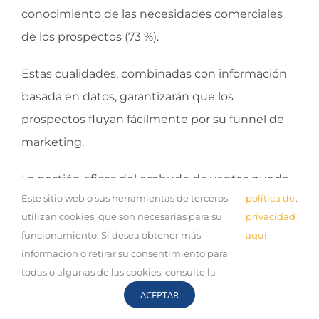
conocimiento de las necesidades comerciales
de los prospectos (73 %).
Estas cualidades, combinadas con información
basada en datos, garantizarán que los
prospectos fluyan fácilmente por su funnel de
marketing.
La gestión eficaz del embudo de ventas puede
Este sitio web o sus herramientas de terceros
política de
.
parecer difícil y engorrosa al inicio, pero
utilizan cookies, que son necesarias para su
privacidad
utilizando un CRM y manteniendo una
funcionamiento. Si desea obtener más
aquí
comunicación clara con su equipo de ventas,
información o retirar su consentimiento para
propiciará ingresos constantes. Al dividir el
todas o algunas de las cookies, consulte la
proceso de venta en pasos más pequeños,
ACEPTAR
podrá seguir aplicando las mejores prácticas que