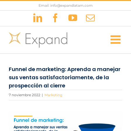
Saltar
Email: info@expandlatam.com
al
LinkedIn
Facebook
YouTube
Correo
contenido
electrónic
Funnel de marketing: Aprenda a manejar
sus ventas satisfactoriamente, de la
prospección al cierre
7 noviembre 2022
|
Marketing