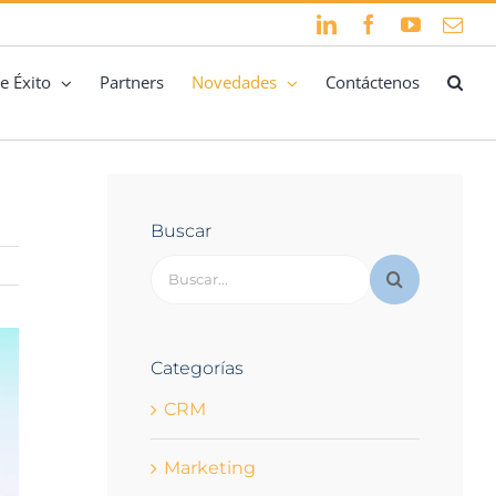
LinkedIn
Facebook
YouTube
Cor
elec
e Éxito
Partners
Novedades
Contáctenos
Buscar
Buscar:
Categorías
CRM
Marketing