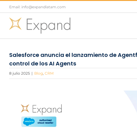
Saltar
Email: info@expandlatam.com
al
contenido
Salesforce anuncia el lanzamiento de Agentfor
control de los AI Agents
8 julio 2025
|
Blog
,
CRM