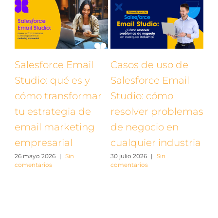
ey
Salesforce Email
Casos de uso de
Ca
Studio: qué es y
Salesforce Email
Sa
cómo transformar
Studio: cómo
St
tu estrategia de
resolver problemas
re
email marketing
de negocio en
de
empresarial
cualquier industria
en
rios
26 mayo 2026
|
Sin
30 julio 2026
|
Sin
in
comentarios
comentarios
20 j
com