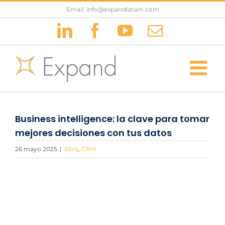
Saltar
Email: info@expandlatam.com
al
LinkedIn
Facebook
YouTube
Correo
contenido
electrónic
Business intelligence: la clave para tomar
mejores decisiones con tus datos
26 mayo 2025
|
Blog
,
CRM