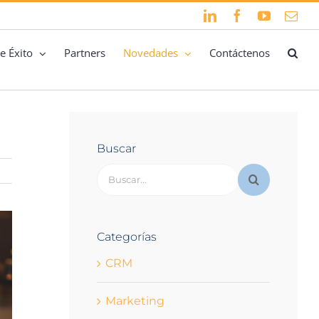
LinkedIn
Facebook
YouTube
Cor
elec
e Éxito
Partners
Novedades
Contáctenos
Buscar
Buscar:
Categorías
CRM
Marketing