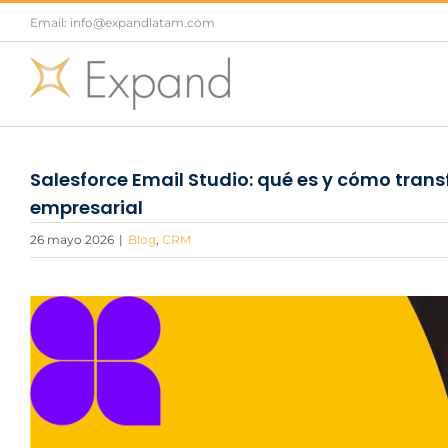
Saltar
Email: info@expandlatam.com
al
contenido
Salesforce Email Studio: qué es y cómo tran
empresarial
26 mayo 2026
|
Blog
,
CRM