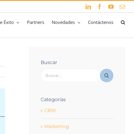
LinkedIn
Facebook
YouTube
Cor
elec
e Éxito
Partners
Novedades
Contáctenos
Buscar
Buscar:
Categorías
CRM
Marketing