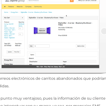
correos electrónicos de carritos abandonados que podría
didas.
n punto muy ventajoso, pues la información de su cliente
o interactuar con su marca, ya sea, por mensajes SMS,