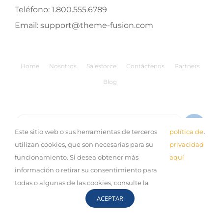
Teléfono:
1.800.555.6789
Email:
support@theme-fusion.com
Home
Nosotros
Salesforce
Contáctenos
Partners
Blog
Buscar:
Este sitio web o sus herramientas de terceros
política de
.
utilizan cookies, que son necesarias para su
privacidad
funcionamiento. Si desea obtener más
aquí
información o retirar su consentimiento para
© Copyright 2019 Expand |
Aviso de Privacidad
| Desarrollo
todas o algunas de las cookies, consulte la
por:
Sinestesia
ACEPTAR
LinkedIn
Facebook
YouTube
Correo