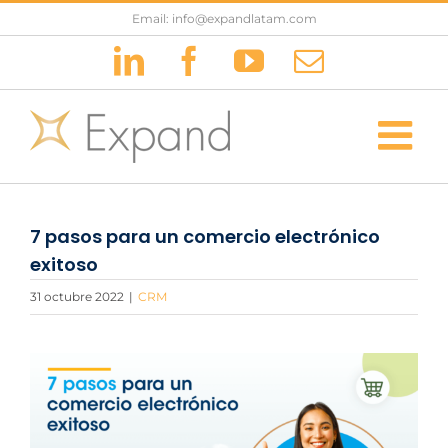
Saltar
Email: info@expandlatam.com
al
LinkedIn
Facebook
YouTube
Correo
contenido
electrónic
7 pasos para un comercio electrónico
exitoso
31 octubre 2022
|
CRM