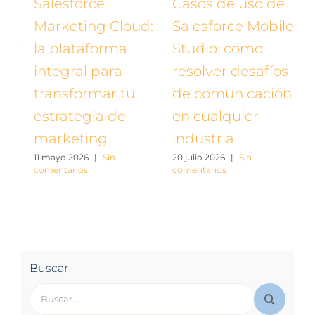
Salesforce
Casos de uso de
Le
Marketing Cloud:
Salesforce Mobile
có
ar
la plataforma
Studio: cómo
op
integral para
resolver desafíos
ve
transformar tu
de comunicación
Sa
25 j
estrategia de
en cualquier
com
marketing
industria
11 mayo 2026
|
Sin
20 julio 2026
|
Sin
comentarios
comentarios
Buscar
Buscar: