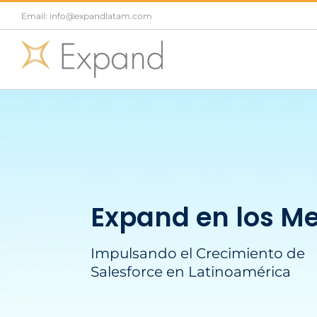
Saltar
Email: info@expandlatam.com
al
contenido
Expand en los M
Impulsando el Crecimiento de
Salesforce en Latinoamérica