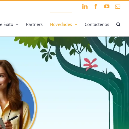
LinkedIn
Facebook
YouTube
Cor
elec
e Éxito
Partners
Novedades
Contáctenos