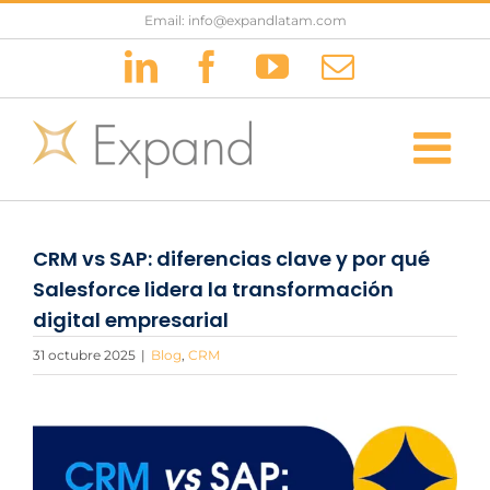
Saltar
Email: info@expandlatam.com
al
LinkedIn
Facebook
YouTube
Correo
contenido
electrónic
CRM vs SAP: diferencias clave y por qué
Salesforce lidera la transformación
digital empresarial
31 octubre 2025
|
Blog
,
CRM