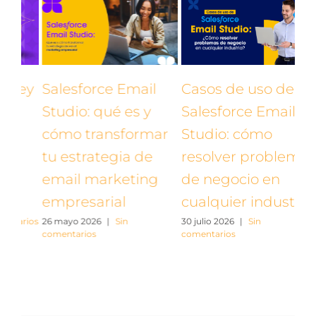
ey
Salesforce Email
Casos de uso de
Ca
Studio: qué es y
Salesforce Email
Sa
cómo transformar
Studio: cómo
St
tu estrategia de
resolver problemas
re
email marketing
de negocio en
de
empresarial
cualquier industria
en
rios
26 mayo 2026
|
Sin
30 julio 2026
|
Sin
in
comentarios
comentarios
20 j
com