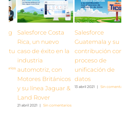
ng
Salesforce Costa
Salesforce
Qu
Rica, un nuevo
Guatemala y su
au
 tu
caso de éxito en la
contribución con el
có
industria
proceso de
e
rios
10 a
automotriz, con
unificación de
Motores Británicos
datos
13 abril 2021
|
Sin comentarios
y su línea Jaguar &
Land Rover
21 abril 2021
|
Sin comentarios