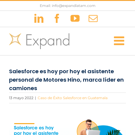
Saltar
Email: info@expandlatam.com
al
LinkedIn
Facebook
YouTube
Correo
contenido
electrónic
Salesforce es hoy por hoy el asistente
personal de Motores Hino, marca líder en
camiones
13 mayo 2022
|
Caso de Éxito Salesforce en Guatemala