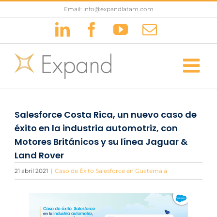
Saltar
Email: info@expandlatam.com
al
LinkedIn
Facebook
YouTube
Correo
contenido
electrónic
Salesforce Costa Rica, un nuevo caso de
éxito en la industria automotriz, con
Motores Británicos y su línea Jaguar &
Land Rover
21 abril 2021
|
Caso de Éxito Salesforce en Guatemala