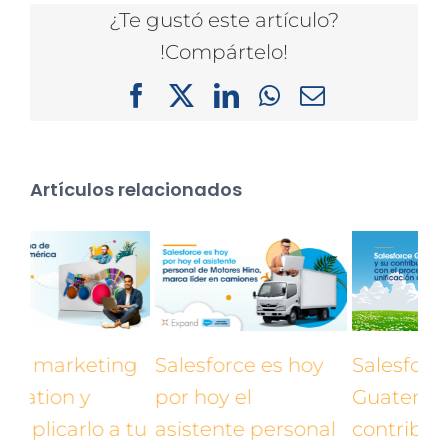
¿Te gustó este artículo?
!Compártelo!
Facebook
X
LinkedIn
WhatsApp
Correo
electrónico
Artículos relacionados
ng
Salesforce es hoy
Salesforce
Qu
por hoy el
Guatemala y su
au
 tu
asistente personal
contribución con el
có