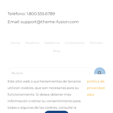
Teléfono:
1.800.555.6789
Email:
support@theme-fusion.com
Home
Nosotros
Salesforce
Contáctenos
Partners
Blog
Buscar:
Este sitio web o sus herramientas de terceros
política de
.
utilizan cookies, que son necesarias para su
privacidad
funcionamiento. Si desea obtener más
aquí
información o retirar su consentimiento para
© Copyright 2019 Expand |
Aviso de Privacidad
| Desarrollo
todas o algunas de las cookies, consulte la
por:
Sinestesia