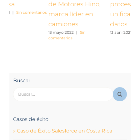
de Motores Hino,
proceso de
e
rios
10 a
marca líder en
unificación de
camiones
datos
13 mayo 2022
|
Sin
13 abril 2021
|
Sin comentarios
comentarios
Buscar
Buscar:
Casos de éxito
Caso de Éxito Salesforce en Costa Rica