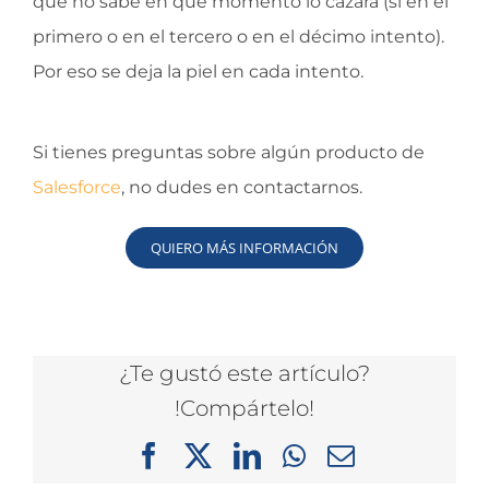
que no sabe en qué momento lo cazará (si en el
primero o en el tercero o en el décimo intento).
Por eso se deja la piel en cada intento.
Si tienes preguntas sobre algún producto de
Salesforce
, no dudes en contactarnos.
QUIERO MÁS INFORMACIÓN
¿Te gustó este artículo?
!Compártelo!
Facebook
X
LinkedIn
WhatsApp
Correo
electrónico