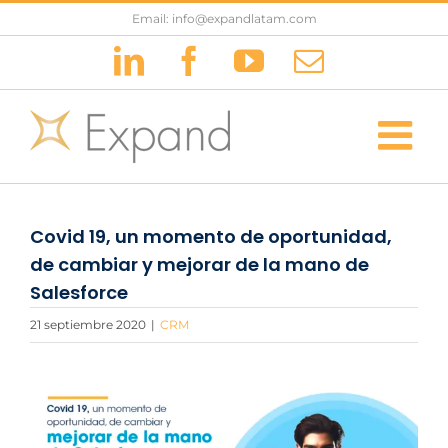
Saltar
Email: info@expandlatam.com
al
LinkedIn
Facebook
YouTube
Correo
contenido
electrónic
Covid 19, un momento de oportunidad,
de cambiar y mejorar de la mano de
Salesforce
21 septiembre 2020
|
CRM