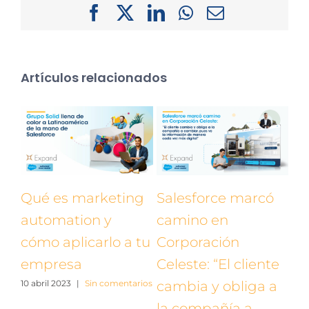
Facebook
X
LinkedIn
WhatsApp
Correo
electrónico
Artículos relacionados
Qué es marketing
Salesforce marcó
automation y
camino en
cómo aplicarlo a tu
Corporación
empresa
Celeste: “El cliente
10 abril 2023
|
Sin comentarios
cambia y obliga a
la compañía a