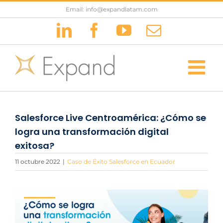
Saltar
Email: info@expandlatam.com
al
LinkedIn
Facebook
YouTube
Correo
contenido
electrónic
Salesforce Live Centroamérica: ¿Cómo se
logra una transformación digital
exitosa?
11 octubre 2022
|
Caso de Éxito Salesforce en Ecuador