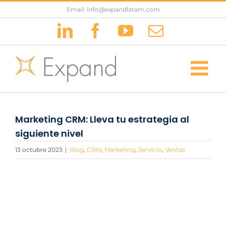
Saltar
Email: info@expandlatam.com
al
LinkedIn
Facebook
YouTube
Correo
contenido
electrónic
Marketing CRM: Lleva tu estrategia al
siguiente nivel
13 octubre 2023
|
Blog
,
CRM
,
Marketing
,
Servicio
,
Ventas