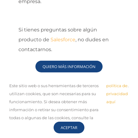
empresa.
Si tienes preguntas sobre algún
producto de
Salesforce
, no dudes en
contactarnos.
QUIERO MÁS INFORMACIÓN
Este sitio web o sus herramientas de terceros
política de
.
utilizan cookies, que son necesarias para su
privacidad
¿Te gustó este artículo?
funcionamiento. Si desea obtener más
aquí
información o retirar su consentimiento para
!Compártelo!
todas o algunas de las cookies, consulte la
Facebook
X
LinkedIn
WhatsApp
Correo
ACEPTAR
electrónico