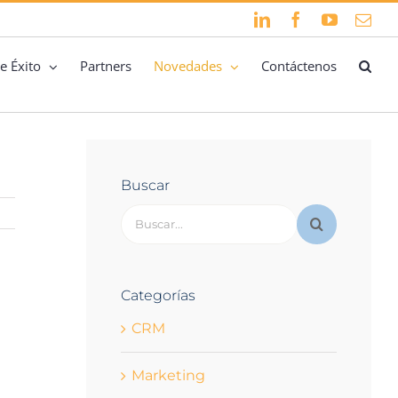
LinkedIn
Facebook
YouTube
Cor
elec
e Éxito
Partners
Novedades
Contáctenos
Buscar
Buscar:
Categorías
CRM
Marketing