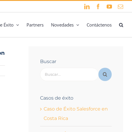
LinkedIn
Facebook
YouTube
Cor
elec
e Éxito
Partners
Novedades
Contáctenos
on
Buscar
Buscar:
Casos de éxito
Caso de Éxito Salesforce en
Costa Rica