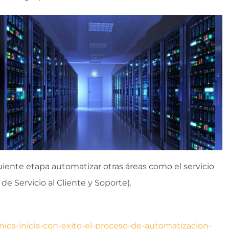
iente etapa automatizar otras áreas como el servicio
de Servicio al Cliente y Soporte).
nica-inicia-con-exito-el-proceso-de-automatizacion-