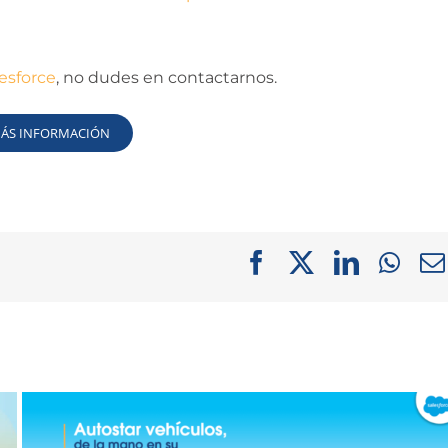
esforce
, no dudes en contactarnos.
MÁS INFORMACIÓN
Facebook
X
LinkedI
Wha