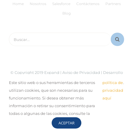
Home
Nosotros
Salesforce
Contáctenos
Partners
Blog
Buscar:
© Copyright 2019 Expand |
Aviso de Privacidad
| Desarrollo
por:
Sinestesia
Este sitio web o sus herramientas de terceros
política de
.
utilizan cookies, que son necesarias para su
privacidad
LinkedIn
Facebook
YouTube
Correo
electrónico
funcionamiento. Si desea obtener más
aquí
información o retirar su consentimiento para
todas o algunas de las cookies, consulte la
ACEPTAR